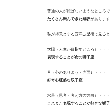
普通の人が転ばないようなところで
たくさん転んできた経験
があります
私が得意とする西洋占星術で見ると
太陽（人生が目指すところ）・・・
表現することが命
の
獅子座
月（心のありよう・内面）・・・
好奇心旺盛
な
双子座
水星（思考・考え方の方向）・・・
これまた
表現することが好き
な
獅子